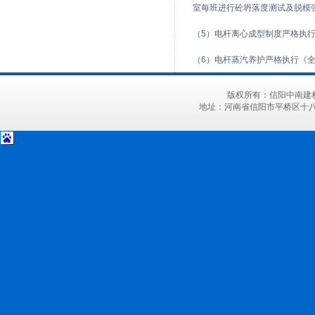
室每班进行砼坍落度测试及脱模
（5）电杆离心成型制度严格执
（6）电杆蒸汽养护严格执行《
版权所有：信阳中南建材有
地址：河南省信阳市平桥区