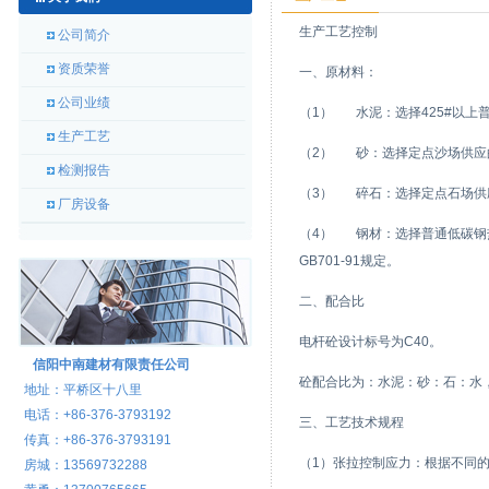
生产工艺控制
公司简介
资质荣誉
一、原材料：
公司业绩
（1） 水泥：选择425#以上普通
生产工艺
（2） 砂：选择定点沙场供应的中
检测报告
（3） 碎石：选择定点石场供应，
厂房设备
（4） 钢材：选择普通低碳钢热轧
GB701-91规定。
二、配合比
电杆砼设计标号为C40。
信阳中南建材有限责任公司
砼配合比为：水泥：砂：石：水，1：1
地址：平桥区十八里
电话：+86-376-3793192
三、工艺技术规程
传真：+86-376-3793191
（1）张拉控制应力：根据不同
房城：13569732288