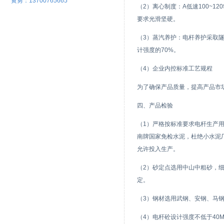
黄勇：13700765665
（2）离心制度：A低速100~12
要求光滑坚硬。
（3）蒸汽养护：电杆养护采取隧
计强度的70%。
（4）企业内控标准工艺规程
为了确保产品质量，提高产品市
四、产品检验
（1）严格按标准要求电杆生产用水
南牌国家免检水泥，杜绝小水泥
允许投入生产。
（2）砂定点选用中山中粗砂，细度模
定。
（3）钢材选用武钢、安钢、马
（4）电杆砼设计强度不低于40M